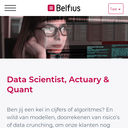
Taal
Data
Scientist,
Actuary
&
Quant
Data Scientist, Actuary &
Quant
Ben jij een kei in cijfers of algoritmes? En
wild van modellen, doorrekenen van risico’s
of data crunching, om onze klanten nog