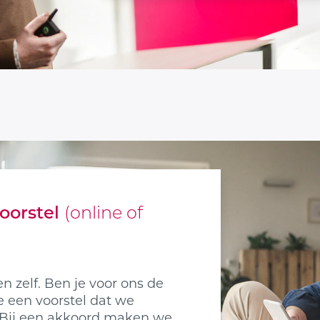
voorstel
(online of
en zelf. Ben je voor ons de
e een voorstel dat we
 Bij een akkoord maken we