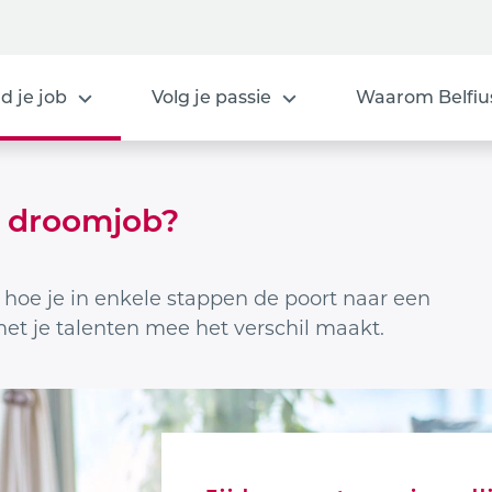
d je job
Volg je passie
Waarom Belfiu
w droomjob?
ek hoe je in enkele stappen de poort naar een
met je talenten mee het verschil maakt.