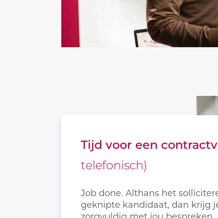
Tijd voor een contract
telefonisch)
Job done. Althans het solliciter
geknipte kandidaat, dan krijg j
zorgvuldig met jou bespreken.