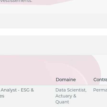
investissements.
Domaine
Contr
 Analyst - ESG &
Data Scientist,
Perma
les
Actuary &
Quant