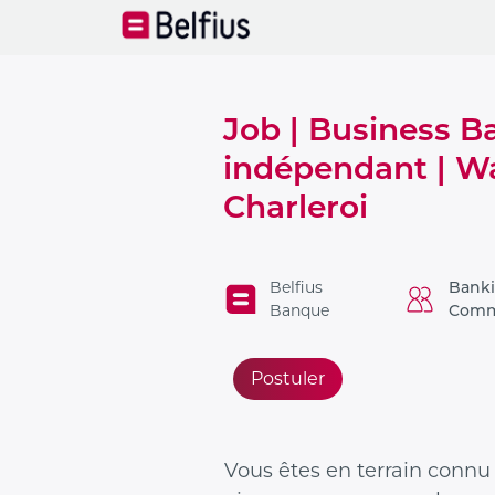
Job | Business B
indépendant | Wa
Charleroi
Belfius
Bank
Banque
Comm
Postuler
Vous êtes en terrain conn